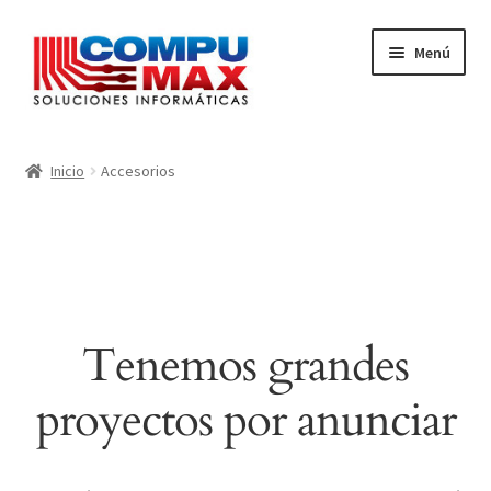
Ir
Ir
Menú
a
al
la
contenido
navegación
Inicio
Inicio
Accesorios
Carrito
Finalizar compra
Mi cuenta
Tenemos grandes
proyectos por anunciar