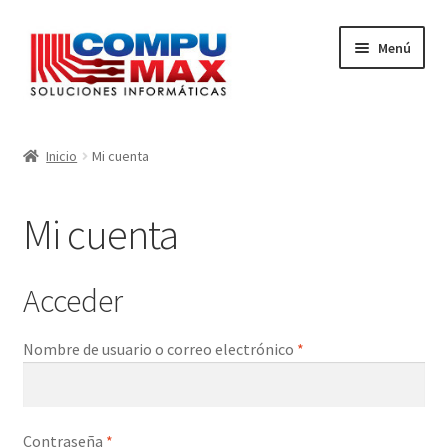
Ir
Ir
Menú
a
al
la
contenido
navegación
Inicio
Inicio
Mi cuenta
Carrito
Mi cuenta
Finalizar compra
Mi cuenta
Acceder
Obligatorio
Nombre de usuario o correo electrónico
*
Obligatorio
Contraseña
*