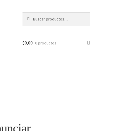
Buscar
Buscar
por:
$
0,00
0 productos
nunciar