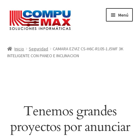
Ir
Ir
Menú
a
al
la
contenido
navegación
Inicio
Inicio
Seguridad
CAMARA EZVIZ CS-H6C-R105-1J5WF 3K
INTELIGENTE CON PANEO E INCLINACION
Carrito
Finalizar compra
Mi cuenta
Tenemos grandes
proyectos por anunciar