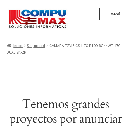
Ir
Ir
Menú
a
al
la
contenido
navegación
Inicio
Inicio
Seguridad
CAMARA EZVIZ CS-H7C-R100-8G44WF H7C
DUAL 2K-2K
Carrito
Finalizar compra
Mi cuenta
Tenemos grandes
proyectos por anunciar