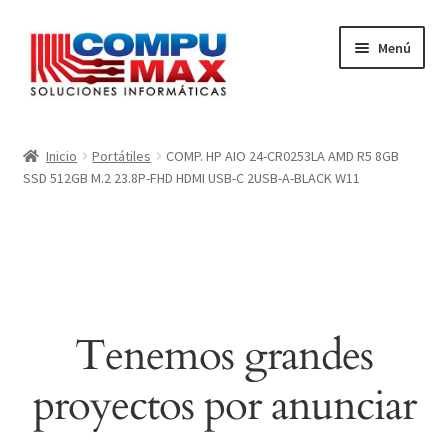
Ir
Ir
Menú
a
al
la
contenido
navegación
Inicio
Inicio
Portátiles
COMP. HP AIO 24-CR0253LA AMD R5 8GB
SSD 512GB M.2 23.8P-FHD HDMI USB-C 2USB-A-BLACK W11
Carrito
Finalizar compra
Mi cuenta
Tenemos grandes
proyectos por anunciar