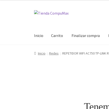
Ir
Ir
a
al
la
contenido
navegación
Inicio
Carrito
Finalizar compra
Inicio
Carrito
Finalizar compra
Mi cuenta
Inicio
Redes
REPETIDOR WIFI AC750 TP-LINK 
Tenemo