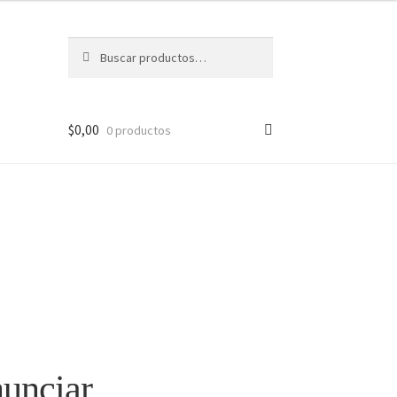
Buscar
Buscar
por:
$
0,00
0 productos
nunciar