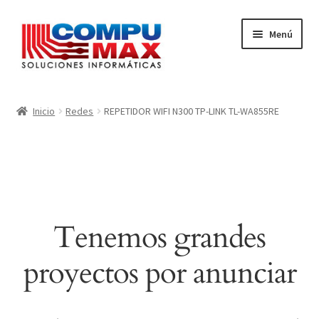
Ir
Ir
Menú
a
al
la
contenido
navegación
Inicio
Inicio
Redes
REPETIDOR WIFI N300 TP-LINK TL-WA855RE
Carrito
Finalizar compra
Mi cuenta
Tenemos grandes
proyectos por anunciar