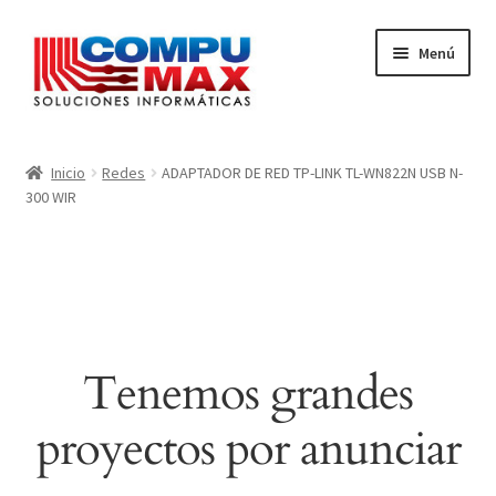
Ir
Ir
Menú
a
al
la
contenido
navegación
Inicio
Inicio
Redes
ADAPTADOR DE RED TP-LINK TL-WN822N USB N-
300 WIR
Carrito
Finalizar compra
Mi cuenta
Tenemos grandes
proyectos por anunciar