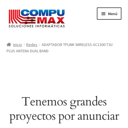
Ir
Ir
Menú
a
al
la
contenido
navegación
Inicio
Inicio
Redes
ADAPTADOR TPLINK WIRELESS AC1300 T3U
PLUS ANTENA DUAL BAND
Carrito
Finalizar compra
Mi cuenta
Tenemos grandes
proyectos por anunciar