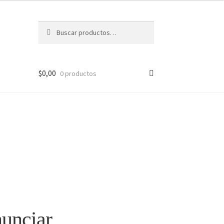
Buscar
Buscar
por:
$
0,00
0 productos
nunciar