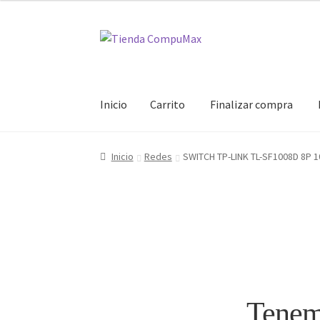
Ir
Ir
a
al
la
contenido
navegación
Inicio
Carrito
Finalizar compra
Inicio
Carrito
Finalizar compra
Mi cuenta
Inicio
Redes
SWITCH TP-LINK TL-SF1008D 8P 1
Tenemo